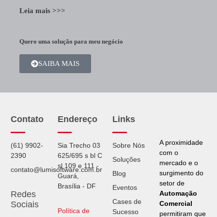
Leia mais >>>
Quero uma solução para meu negócio
SAIBA MAIS
Contato
Endereço
Links
A proximidade
(61) 9902-
Sia Trecho 03
Sobre Nós
com o
2390
625/695 s bl C
Soluções
mercado e o
sl 109 e 111 -
contato@lumisoftware.com.br
surgimento do
Blog
Guará,
setor de
Brasília - DF
Eventos
Automação
Redes
Cases de
Comercial
Sociais
Política de
Sucesso
permitiram que