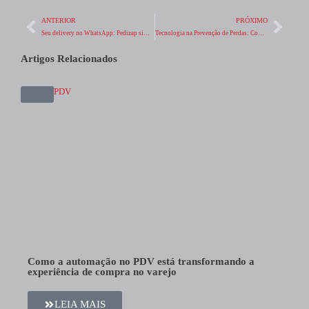
ANTERIOR
PRÓXIMO
Seu delivery no WhatsApp: Pedizap simplifica, economiza e acelera suas vendas
Tecnologia na Prevenção de Perdas: Como Minimizar Riscos no Varejo
Artigos
Relacionados
PDV
Como a automação no PDV está transformando a
experiência de compra no varejo
LEIA MAIS