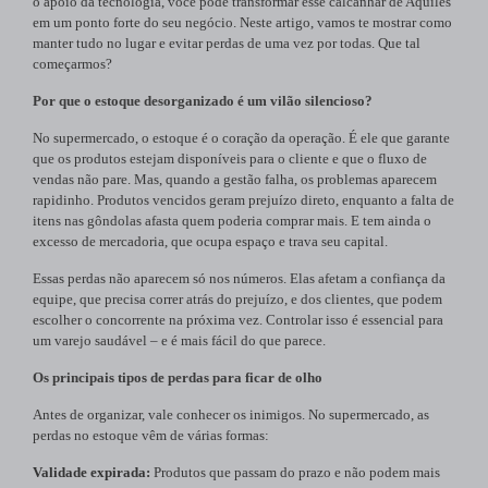
o apoio da tecnologia, você pode transformar esse calcanhar de Aquiles
em um ponto forte do seu negócio. Neste artigo, vamos te mostrar como
manter tudo no lugar e evitar perdas de uma vez por todas. Que tal
começarmos?
Por que o estoque desorganizado é um vilão silencioso?
No supermercado, o estoque é o coração da operação. É ele que garante
que os produtos estejam disponíveis para o cliente e que o fluxo de
vendas não pare. Mas, quando a gestão falha, os problemas aparecem
rapidinho. Produtos vencidos geram prejuízo direto, enquanto a falta de
itens nas gôndolas afasta quem poderia comprar mais. E tem ainda o
excesso de mercadoria, que ocupa espaço e trava seu capital.
Essas perdas não aparecem só nos números. Elas afetam a confiança da
equipe, que precisa correr atrás do prejuízo, e dos clientes, que podem
escolher o concorrente na próxima vez. Controlar isso é essencial para
um varejo saudável – e é mais fácil do que parece.
Os principais tipos de perdas para ficar de olho
Antes de organizar, vale conhecer os inimigos. No supermercado, as
perdas no estoque vêm de várias formas:
Validade expirada:
Produtos que passam do prazo e não podem mais