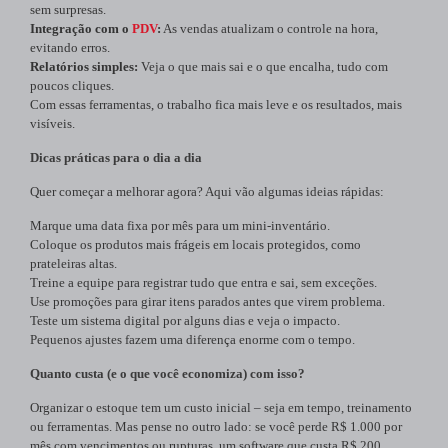
sem surpresas.
Integração com o
PDV
:
As vendas atualizam o controle na hora,
evitando erros.
Relatórios simples:
Veja o que mais sai e o que encalha, tudo com
poucos cliques.
Com essas ferramentas, o trabalho fica mais leve e os resultados, mais
visíveis.
Dicas práticas para o dia a dia
Quer começar a melhorar agora? Aqui vão algumas ideias rápidas:
Marque uma data fixa por mês para um mini-inventário.
Coloque os produtos mais frágeis em locais protegidos, como
prateleiras altas.
Treine a equipe para registrar tudo que entra e sai, sem exceções.
Use promoções para girar itens parados antes que virem problema.
Teste um sistema digital por alguns dias e veja o impacto.
Pequenos ajustes fazem uma diferença enorme com o tempo.
Quanto custa (e o que você economiza) com isso?
Organizar o estoque tem um custo inicial – seja em tempo, treinamento
ou ferramentas. Mas pense no outro lado: se você perde R$ 1.000 por
mês com vencimentos ou rupturas, um software que custa R$ 200