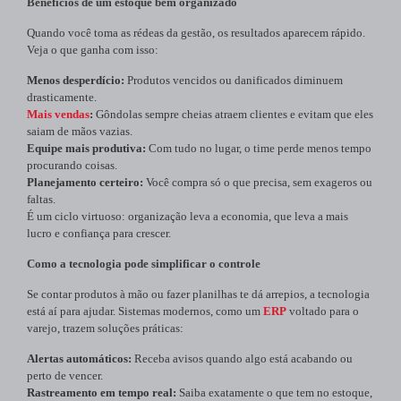
Benefícios de um estoque bem organizado
Quando você toma as rédeas da gestão, os resultados aparecem rápido.
Veja o que ganha com isso:
Menos desperdício:
Produtos vencidos ou danificados diminuem
drasticamente.
Mais vendas
:
Gôndolas sempre cheias atraem clientes e evitam que eles
saiam de mãos vazias.
Equipe mais produtiva:
Com tudo no lugar, o time perde menos tempo
procurando coisas.
Planejamento certeiro:
Você compra só o que precisa, sem exageros ou
faltas.
É um ciclo virtuoso: organização leva a economia, que leva a mais
lucro e confiança para crescer.
Como a tecnologia pode simplificar o controle
Se contar produtos à mão ou fazer planilhas te dá arrepios, a tecnologia
está aí para ajudar. Sistemas modernos, como um
ERP
voltado para o
varejo, trazem soluções práticas:
Alertas automáticos:
Receba avisos quando algo está acabando ou
perto de vencer.
Rastreamento em tempo real:
Saiba exatamente o que tem no estoque,